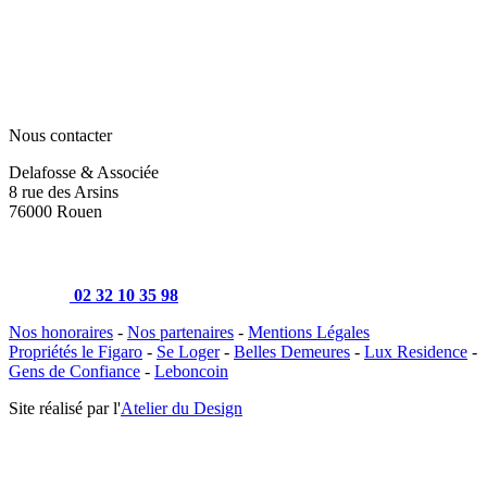
Nous contacter
Delafosse & Associée
8 rue des Arsins
76000 Rouen
02 32 10 35 98
Nos honoraires
-
Nos partenaires
-
Mentions Légales
Propriétés le Figaro
-
Se Loger
-
Belles Demeures
-
Lux Residence
-
Gens de Confiance
-
Leboncoin
Site réalisé par l'
Atelier du Design