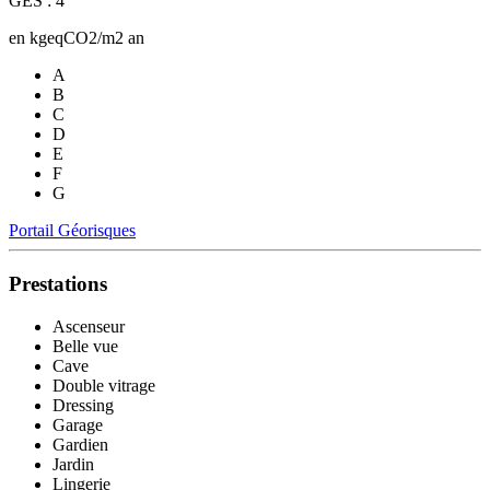
GES : 4
en kgeqCO2/m2 an
A
B
C
D
E
F
G
Portail Géorisques
Prestations
Ascenseur
Belle vue
Cave
Double vitrage
Dressing
Garage
Gardien
Jardin
Lingerie