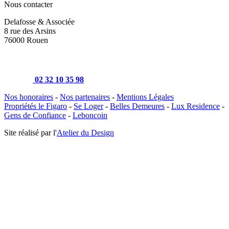
Nous contacter
Delafosse & Associée
8 rue des Arsins
76000 Rouen
02 32 10 35 98
Nos honoraires
-
Nos partenaires
-
Mentions Légales
Propriétés le Figaro
-
Se Loger
-
Belles Demeures
-
Lux Residence
-
Gens de Confiance
-
Leboncoin
Site réalisé par l'
Atelier du Design