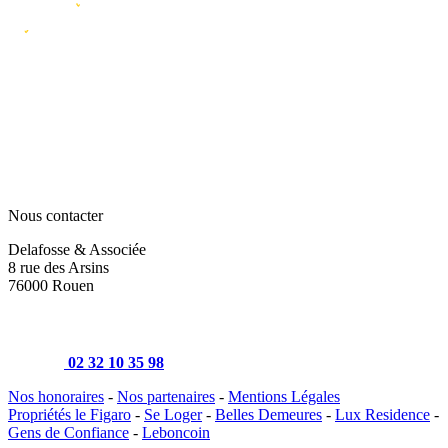
Nous contacter
Delafosse & Associée
8 rue des Arsins
76000 Rouen
02 32 10 35 98
Nos honoraires
-
Nos partenaires
-
Mentions Légales
Propriétés le Figaro
-
Se Loger
-
Belles Demeures
-
Lux Residence
-
Gens de Confiance
-
Leboncoin