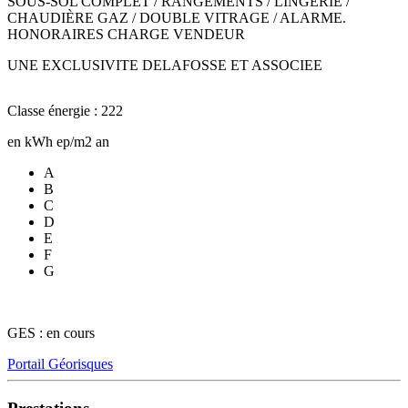
SOUS-SOL COMPLET / RANGEMENTS / LINGERIE /
CHAUDIÈRE GAZ / DOUBLE VITRAGE / ALARME.
HONORAIRES CHARGE VENDEUR
UNE EXCLUSIVITE DELAFOSSE ET ASSOCIEE
Classe énergie : 222
en kWh ep/m2 an
A
B
C
D
E
F
G
GES : en cours
Portail Géorisques