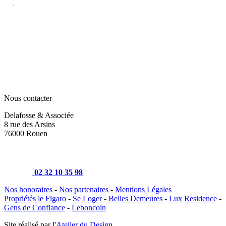
Nous contacter
Delafosse & Associée
8 rue des Arsins
76000 Rouen
02 32 10 35 98
Nos honoraires
-
Nos partenaires
-
Mentions Légales
Propriétés le Figaro
-
Se Loger
-
Belles Demeures
-
Lux Residence
-
Gens de Confiance
-
Leboncoin
Site réalisé par l'
Atelier du Design