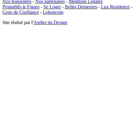
Nos honoraires
-
Nos partenaires
-
Mentions Légales
Propriétés le Figaro
-
Se Loger
-
Belles Demeures
-
Lux Residence
-
Gens de Confiance
-
Leboncoin
Site réalisé par l'
Atelier du Design