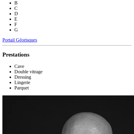
B
C
D
E
F
G
Portail Géorisques
Prestations
Cave
Double vitrage
Dressing
Lingerie
Parquet