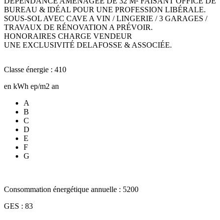
DÉPENDANCE AMÉNAGÉE DE 32 M² FAISANT OFFICE DE
BUREAU & IDÉAL POUR UNE PROFESSION LIBÉRALE.
SOUS-SOL AVEC CAVE A VIN / LINGERIE / 3 GARAGES /
TRAVAUX DE RÉNOVATION A PRÉVOIR.
HONORAIRES CHARGE VENDEUR
UNE EXCLUSIVITÉ DELAFOSSE & ASSOCIÉE.
Classe énergie : 410
en kWh ep/m2 an
A
B
C
D
E
F
G
Consommation énergétique annuelle : 5200
GES : 83