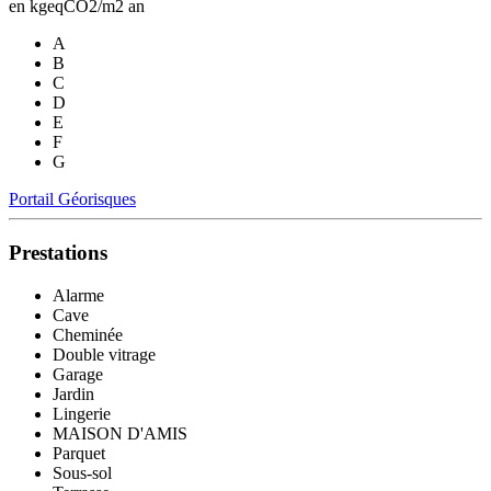
en kgeqCO2/m2 an
A
B
C
D
E
F
G
Portail Géorisques
Prestations
Alarme
Cave
Cheminée
Double vitrage
Garage
Jardin
Lingerie
MAISON D'AMIS
Parquet
Sous-sol