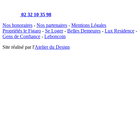
02 32 10 35 98
Nos honoraires
-
Nos partenaires
-
Mentions Légales
Propriétés le Figaro
-
Se Loger
-
Belles Demeures
-
Lux Residence
-
Gens de Confiance
-
Leboncoin
Site réalisé par l'
Atelier du Design