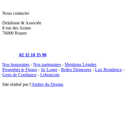
Nous contacter
Delafosse & Associée
8 rue des Arsins
76000 Rouen
02 32 10 35 98
Nos honoraires
-
Nos partenaires
-
Mentions Légales
Propriétés le Figaro
-
Se Loger
-
Belles Demeures
-
Lux Residence
-
Gens de Confiance
-
Leboncoin
Site réalisé par l'
Atelier du Design