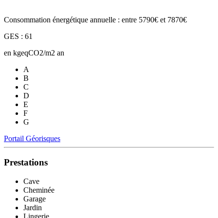
Consommation énergétique annuelle : entre 5790€ et 7870€
GES : 61
en kgeqCO2/m2 an
A
B
C
D
E
F
G
Portail Géorisques
Prestations
Cave
Cheminée
Garage
Jardin
Lingerie