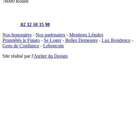
76000 Rouen
02 32 10 35 98
Nos honoraires
-
Nos partenaires
-
Mentions Légales
Propriétés le Figaro
-
Se Loger
-
Belles Demeures
-
Lux Residence
-
Gens de Confiance
-
Leboncoin
Site réalisé par l'
Atelier du Design