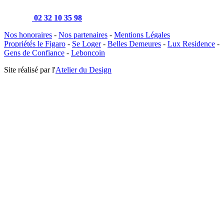
02 32 10 35 98
Nos honoraires
-
Nos partenaires
-
Mentions Légales
Propriétés le Figaro
-
Se Loger
-
Belles Demeures
-
Lux Residence
-
Gens de Confiance
-
Leboncoin
Site réalisé par l'
Atelier du Design