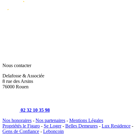
Nous contacter
Delafosse & Associée
8 rue des Arsins
76000 Rouen
02 32 10 35 98
Nos honoraires
-
Nos partenaires
-
Mentions Légales
Propriétés le Figaro
-
Se Loger
-
Belles Demeures
-
Lux Residence
-
Gens de Confiance
-
Leboncoin