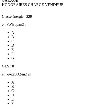
GARAGE
HONORAIRES CHARGE VENDEUR
Classe énergie : 229
en kWh ep/m2 an
A
B
C
D
E
F
G
GES : 8
en kgeqCO2/m2 an
A
B
C
D
E
F