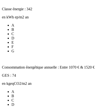
Classe énergie : 342
en kWh ep/m2 an
A
B
C
D
E
F
G
Consommation énergétique annuelle : Entre 1070 € & 1520 €
GES : 74
en kgeqCO2/m2 an
A
B
C
D