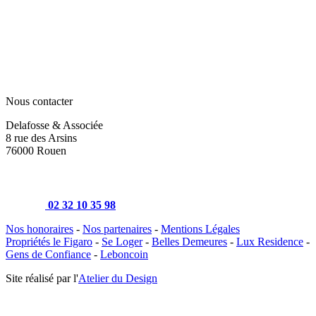
Nous contacter
Delafosse & Associée
8 rue des Arsins
76000 Rouen
02 32 10 35 98
Nos honoraires
-
Nos partenaires
-
Mentions Légales
Propriétés le Figaro
-
Se Loger
-
Belles Demeures
-
Lux Residence
-
Gens de Confiance
-
Leboncoin
Site réalisé par l'
Atelier du Design