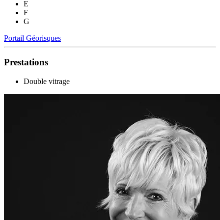
E
F
G
Portail Géorisques
Prestations
Double vitrage