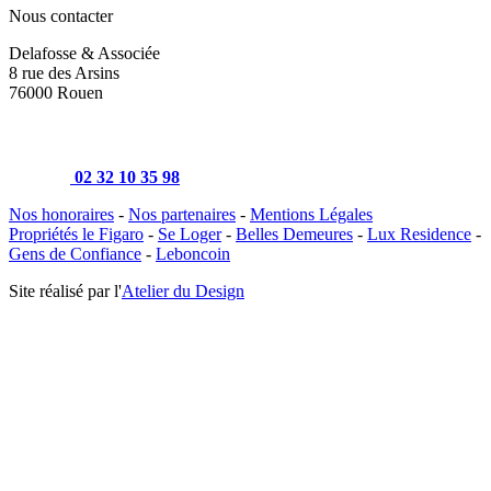
Nous contacter
Delafosse & Associée
8 rue des Arsins
76000 Rouen
02 32 10 35 98
Nos honoraires
-
Nos partenaires
-
Mentions Légales
Propriétés le Figaro
-
Se Loger
-
Belles Demeures
-
Lux Residence
-
Gens de Confiance
-
Leboncoin
Site réalisé par l'
Atelier du Design