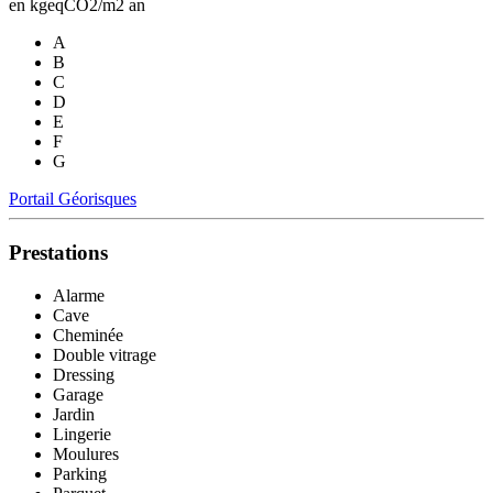
en kgeqCO2/m2 an
A
B
C
D
E
F
G
Portail Géorisques
Prestations
Alarme
Cave
Cheminée
Double vitrage
Dressing
Garage
Jardin
Lingerie
Moulures
Parking