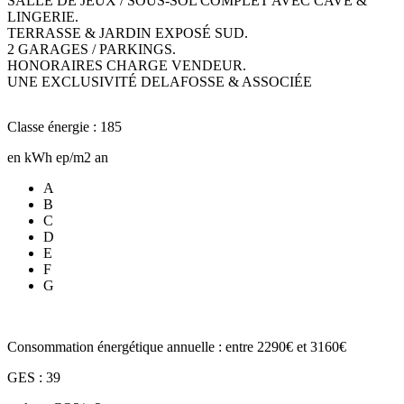
SALLE DE JEUX / SOUS-SOL COMPLET AVEC CAVE &
LINGERIE.
TERRASSE & JARDIN EXPOSÉ SUD.
2 GARAGES / PARKINGS.
HONORAIRES CHARGE VENDEUR.
UNE EXCLUSIVITÉ DELAFOSSE & ASSOCIÉE
Classe énergie : 185
en kWh ep/m2 an
A
B
C
D
E
F
G
Consommation énergétique annuelle : entre 2290€ et 3160€
GES : 39