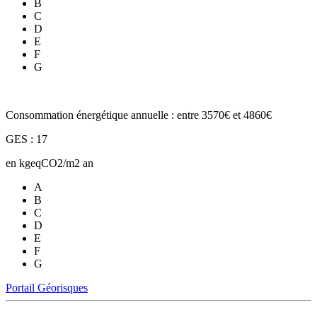
B
C
D
E
F
G
Consommation énergétique annuelle : entre 3570€ et 4860€
GES : 17
en kgeqCO2/m2 an
A
B
C
D
E
F
G
Portail Géorisques