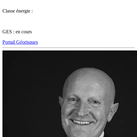
Classe énergie :
GES : en cours
Portail Géorisques