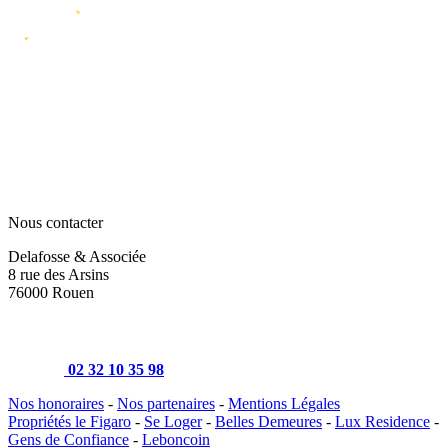
Nous contacter
Delafosse & Associée
8 rue des Arsins
76000 Rouen
02 32 10 35 98
Nos honoraires
-
Nos partenaires
-
Mentions Légales
Propriétés le Figaro
-
Se Loger
-
Belles Demeures
-
Lux Residence
-
Gens de Confiance
-
Leboncoin